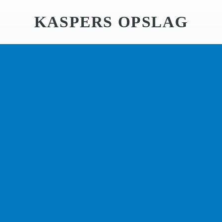
KASPERS OPSLAG
KLANTVRIENDELIJK EN
SERVICEGERICHT!
Kaspers Opslag is ontstaan vanuit het
transportbedrijf Kaspers Transport (est. 1948).
Deze oorsprong garandeert onze klantgerichte
aanpak en het streven tot het leveren van service.
Neem gerust contact met ons op voor meer
informatie of een vrijblijvende offerte op maat. Bel
020 448 8070
of vul het
contactformulier
in. We
maken graag kennis met u!